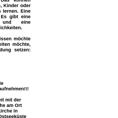
. Das können
e
, Kinder oder
 lernen. Eine
 Es gibt eine
t und eine
ichkeiten.
wissen möchte
eiten möchte,
ndung setzen:
ie
 aufnehmen!!!
it mit der
che am Ort
irche in
Ostseeküste