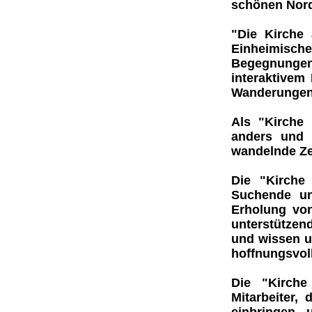
schönen Nord
"Die Kirche
Einheimische
Begegnunge
interaktivem
Wanderunge
Als
"Kirche 
anders und 
wandelnde Ze
Die
"Kirche
Suchende un
Erholung vo
unterstützend
und wissen u
hoffnungsvoll
Die
"Kirche
Mitarbeiter
, 