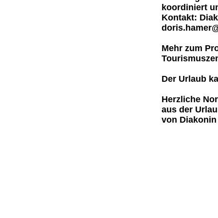
koordiniert u
Kontakt:
Diak
doris.hamer@
Mehr zum Pr
Tourismuszen
Der Urlaub k
Herzliche No
aus der Urla
von Diakonin