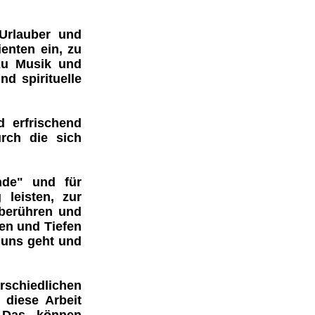
Urlauber und
enten ein, zu
zu
Musik
und
nd
spirituelle
d erfrischend
rch die sich
nde"
und für
leisten, zur
berühren
und
en und Tiefen
 uns geht und
schiedlichen
 diese Arbeit