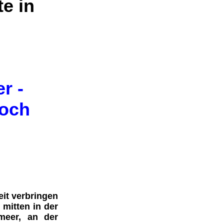
e in
r -
noch
it verbringen
-
mitten in der
nmeer, an der