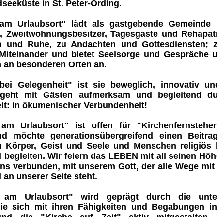
seeküste in St. Peter-Ording.
 am Urlaubsort"
lädt als gastgebende Gemeinde 
, Zweitwohnungsbesitzer, Tagesgäste und Rehapati
n
und
Ruhe
, zu
Andachten und Gottesdiensten
; 
 Miteinander und bietet
Seelsorge und Gespräche
u
n
an besonderen Orten an.
bei Gelegenheit"
ist sie beweglich, innovativ un
geht mit Gästen aufmerksam und begleitend du
it:
in ökumenischer Verbundenheit!
 am Urlaubsort"
ist offen
für "Kirchenfernstehe
d möchte generationsübergreifend einen Beitrag 
n Körper, Geist und Seele und
Menschen religiös 
 begleiten.
Wir feiern das LEBEN
mit all seinen Höh
ns verbunden, mit unserem Gott, der alle Wege mit
 an unserer Seite steht.
 am Urlaubsort"
wird geprägt durch die unter
die sich mit ihren Fähigkeiten und Begabungen in