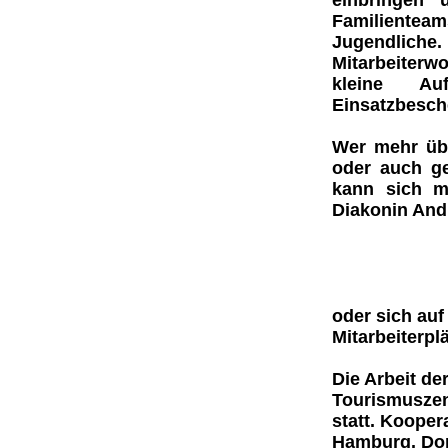
einbringen
Familienteam
Jugendliche.
Mitarbeiterw
kleine Au
Einsatzbesche
Wer mehr übe
oder auch ge
kann sich mi
Diakonin Andr
oder sich auf
Mitarbeiterpl
Die Arbeit de
Tourismuszent
statt. Kooper
Hamburg. Dor