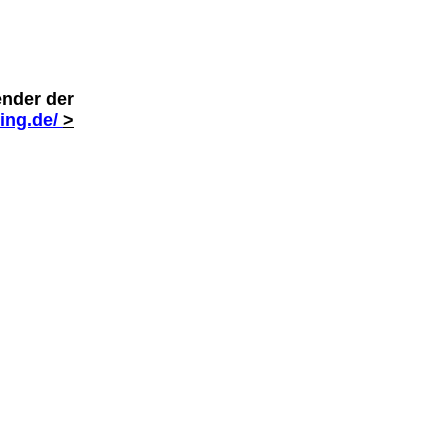
ender der
ding.de/
>