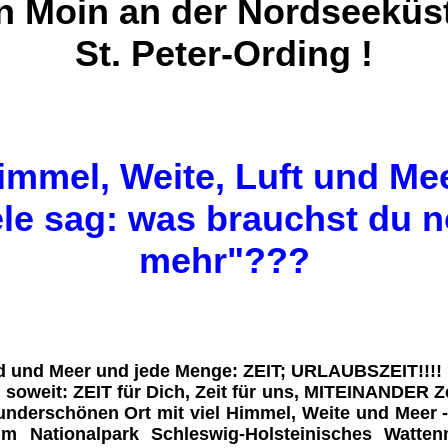
n Moin an der Nordseeküst
St. Peter-Ording !
immel, Weite, Luft und Mee
le sag: was brauchst du 
mehr"???
d
und Meer und jede Menge: ZEIT; URLAUBSZEIT!!!!
s soweit:
ZEIT für Dich
,
Zeit
für uns,
MITEINANDER Ze
underschönen Ort mit viel Himmel, Weite und Meer 
im Nationalpark Schleswig-Holsteinisches Watte