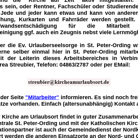
 und die
"Kirche auf Zeit"
aktiv mitgestalten
s
sein,
oder Rentner
,
Fachschüler oder Studierend
 Jede und jeder kann etwas und kann von anderen
ohung, Kurkarten und Fahrräder werden gestellt.
fwandsentschädigung für die Mitarbei
inigung ggf. auch ein Zeugnis nebst viele Lernmögl
r die Ev. Urlauberseelsorge in St. Peter-Ording 
rne selber einmal hier in St. Peter-Ording mitarb
t der Leiterin dieses Arbeitsbereiches in Verbi
ea Streubier, Telefon: 04863/2787 oder per EMail:
 der Seite
"Mitarbeiter"
informieren. Es sind noch fre
ätze vorhanden. Einfach (altersunabhängig) Kontakt
r Kirche am Urlaubsort findet in guter Zusammenarbe
rale St. Peter-Ording und mit der Katholischen Kir
ationspartner ist auch der Gemeindedienst der Nordk
t werden die anderen Einsatzorte an der Nord- und 